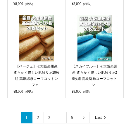
¥8,000
¥8,000
（税込）
（税込）
【ベージュ】≪大阪泉州産
【スカイブルー】≪大阪泉州
柔らかく優しい肌触り≫20枚
産 柔らかく優しい肌触り≫2
組 高級綿糸コーマコットン
0枚組 高級綿糸コーマコット
フェ...
ン...
¥8,000
¥8,000
（税込）
（税込）
Last
1
2
3
…
5
