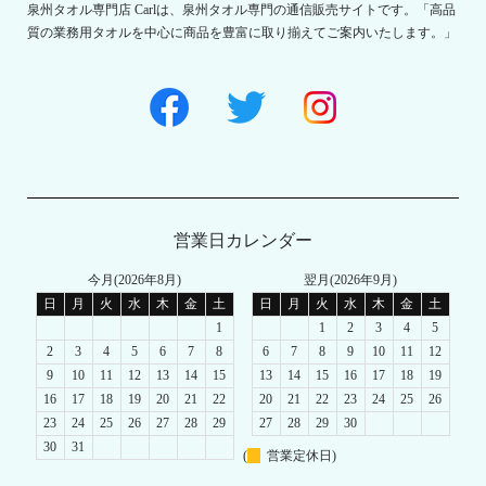
泉州タオル専門店 Carlは、泉州タオル専門の通信販売サイトです。「高品
質の業務用タオルを中心に商品を豊富に取り揃えてご案内いたします。」
営業日カレンダー
今月(2026年8月)
翌月(2026年9月)
日
月
火
水
木
金
土
日
月
火
水
木
金
土
1
1
2
3
4
5
2
3
4
5
6
7
8
6
7
8
9
10
11
12
9
10
11
12
13
14
15
13
14
15
16
17
18
19
16
17
18
19
20
21
22
20
21
22
23
24
25
26
23
24
25
26
27
28
29
27
28
29
30
30
31
(
営業定休日)