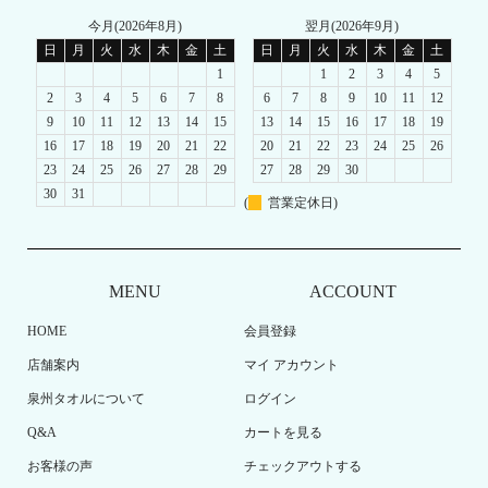
今月(2026年8月)
翌月(2026年9月)
日
月
火
水
木
金
土
日
月
火
水
木
金
土
1
1
2
3
4
5
2
3
4
5
6
7
8
6
7
8
9
10
11
12
9
10
11
12
13
14
15
13
14
15
16
17
18
19
16
17
18
19
20
21
22
20
21
22
23
24
25
26
23
24
25
26
27
28
29
27
28
29
30
30
31
(
営業定休日)
MENU
ACCOUNT
HOME
会員登録
店舗案内
マイ アカウント
泉州タオルについて
ログイン
Q&A
カートを見る
お客様の声
チェックアウトする