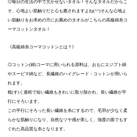
◎毎日の生活の中で欠かせないタオル！そんなタオルだからこ
そ、心地よい肌触りだと心も癒されますよね(^^)そんな心地よ
い肌触りをお求めの方にお薦めのタオルがこちらの高級綿糸コ
ーマコットンタオル！
《高級綿糸コーマコットンとは？》
◎コットン(綿)コーマに用いられる原料は、おもにエジプト綿
やスーピマ綿など、長繊維のハイグレード・コットンが用いら
れます。
梳(す)く過程で短い繊維もきれいに取り除かれ、長い繊維が平
行にそろいます。
この平行にそろった長い繊維を糸にするので、毛羽が少なく柔
らかな肌触りになり、自然なツヤ感が美しく、強度の面でもす
ぐれた高品質な糸となります。