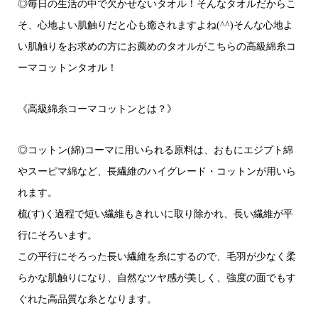
◎毎日の生活の中で欠かせないタオル！そんなタオルだからこ
そ、心地よい肌触りだと心も癒されますよね(^^)そんな心地よ
い肌触りをお求めの方にお薦めのタオルがこちらの高級綿糸コ
ーマコットンタオル！
《高級綿糸コーマコットンとは？》
◎コットン(綿)コーマに用いられる原料は、おもにエジプト綿
やスーピマ綿など、長繊維のハイグレード・コットンが用いら
れます。
梳(す)く過程で短い繊維もきれいに取り除かれ、長い繊維が平
行にそろいます。
この平行にそろった長い繊維を糸にするので、毛羽が少なく柔
らかな肌触りになり、自然なツヤ感が美しく、強度の面でもす
ぐれた高品質な糸となります。