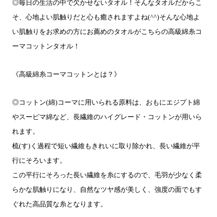
◎毎日の生活の中で欠かせないタオル！そんなタオルだからこ
そ、心地よい肌触りだと心も癒されますよね(^^)そんな心地よ
い肌触りをお求めの方にお薦めのタオルがこちらの高級綿糸コ
ーマコットンタオル！
《高級綿糸コーマコットンとは？》
◎コットン(綿)コーマに用いられる原料は、おもにエジプト綿
やスーピマ綿など、長繊維のハイグレード・コットンが用いら
れます。
梳(す)く過程で短い繊維もきれいに取り除かれ、長い繊維が平
行にそろいます。
この平行にそろった長い繊維を糸にするので、毛羽が少なく柔
らかな肌触りになり、自然なツヤ感が美しく、強度の面でもす
ぐれた高品質な糸となります。