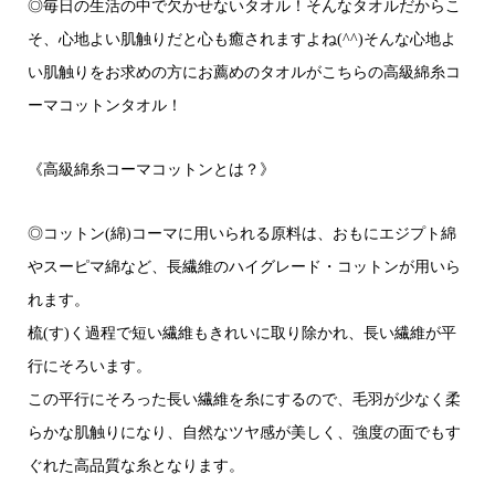
◎毎日の生活の中で欠かせないタオル！そんなタオルだからこ
そ、心地よい肌触りだと心も癒されますよね(^^)そんな心地よ
い肌触りをお求めの方にお薦めのタオルがこちらの高級綿糸コ
ーマコットンタオル！
《高級綿糸コーマコットンとは？》
◎コットン(綿)コーマに用いられる原料は、おもにエジプト綿
やスーピマ綿など、長繊維のハイグレード・コットンが用いら
れます。
梳(す)く過程で短い繊維もきれいに取り除かれ、長い繊維が平
行にそろいます。
この平行にそろった長い繊維を糸にするので、毛羽が少なく柔
らかな肌触りになり、自然なツヤ感が美しく、強度の面でもす
ぐれた高品質な糸となります。