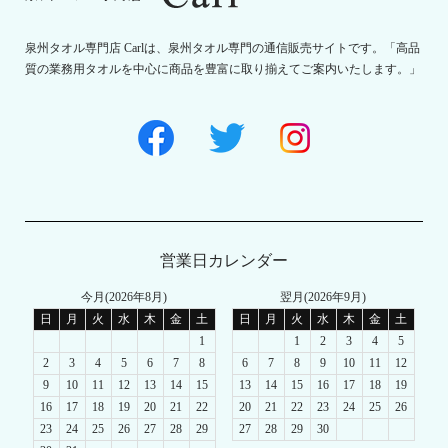
泉州タオル専門店 Carlは、泉州タオル専門の通信販売サイトです。「高品
質の業務用タオルを中心に商品を豊富に取り揃えてご案内いたします。」
営業日カレンダー
今月(2026年8月)
翌月(2026年9月)
日
月
火
水
木
金
土
日
月
火
水
木
金
土
1
1
2
3
4
5
2
3
4
5
6
7
8
6
7
8
9
10
11
12
9
10
11
12
13
14
15
13
14
15
16
17
18
19
16
17
18
19
20
21
22
20
21
22
23
24
25
26
23
24
25
26
27
28
29
27
28
29
30