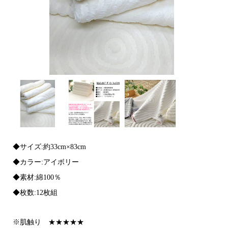
◆サイズ:約33cm×83cm
◆カラー:アイボリー
◆素材:綿100％
◆枚数:12枚組
※肌触り ★★★★★