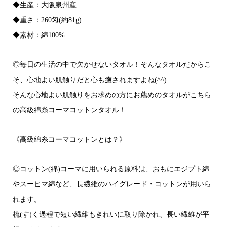
◆生産：大阪泉州産
◆重さ：260匁(約81g)
◆素材：綿100%
◎毎日の生活の中で欠かせないタオル！そんなタオルだからこ
そ、心地よい肌触りだと心も癒されますよね(^^)
そんな心地よい肌触りをお求めの方にお薦めのタオルがこちら
の高級綿糸コーマコットンタオル！
《高級綿糸コーマコットンとは？》
◎コットン(綿)コーマに用いられる原料は、おもにエジプト綿
やスーピマ綿など、長繊維のハイグレード・コットンが用いら
れます。
梳(す)く過程で短い繊維もきれいに取り除かれ、長い繊維が平